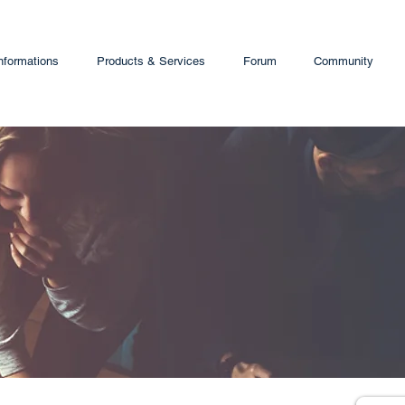
nformations
Products & Services
Forum
Community