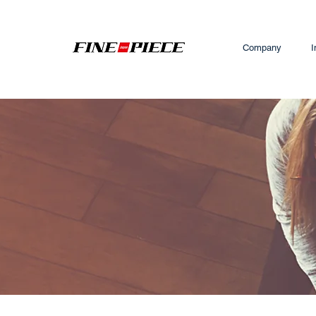
Company
I