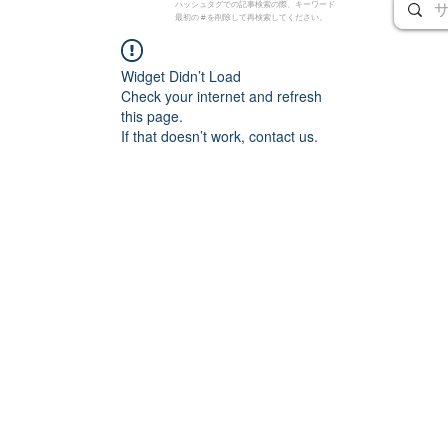
ハッシュタグでの記事検索の際、キーワード
最初の # を削除して再検索してください。
Widget Didn’t Load
Check your internet and refresh
this page.
If that doesn’t work, contact us.