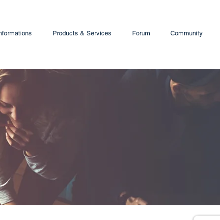
nformations
Products & Services
Forum
Community