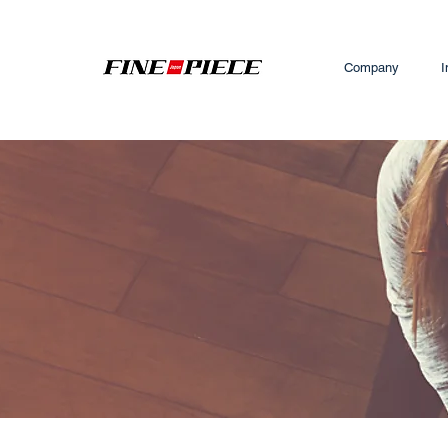
Company
I