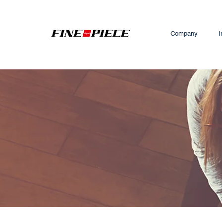
Company
I