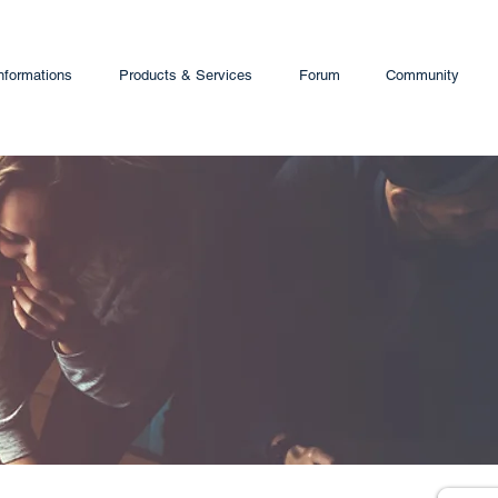
nformations
Products & Services
Forum
Community