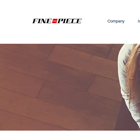
Company
I