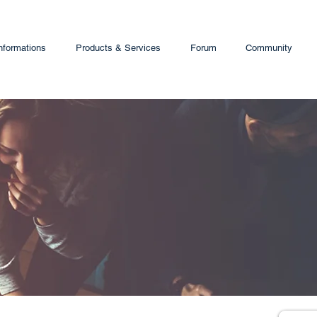
nformations
Products & Services
Forum
Community