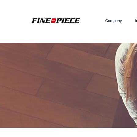
Company
I