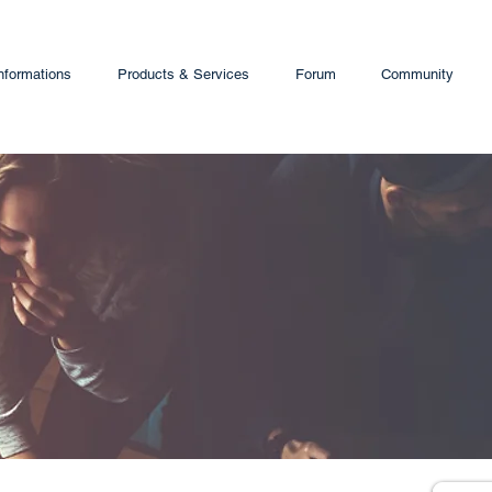
nformations
Products & Services
Forum
Community