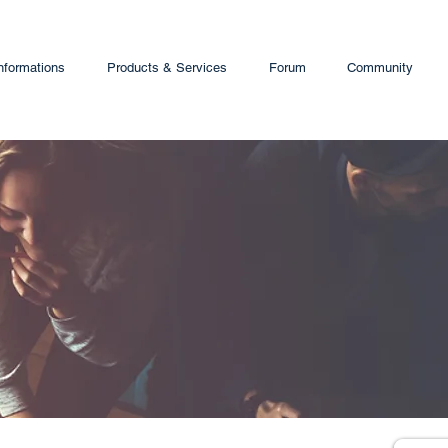
nformations
Products & Services
Forum
Community