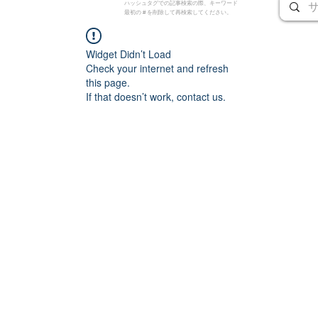
ハッシュタグでの記事検索の際、キーワード
最初の # を削除して再検索してください。
Widget Didn’t Load
Check your internet and refresh
this page.
If that doesn’t work, contact us.