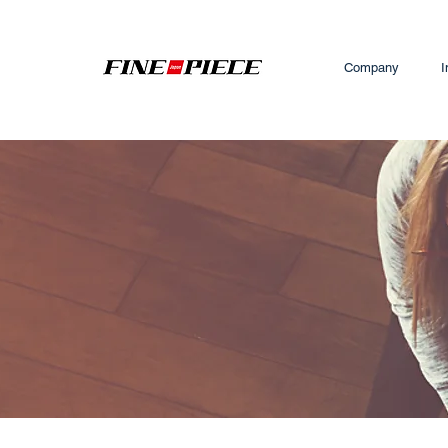
Company
I