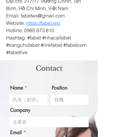
Địa chỉ: 277/17 Trường Chinh, Tân 
Bình, Hồ Chí Minh, Việt Nam
Email: fabetws@gmail.com
Website: 
https://fabet.ws/
Hotline: 0985 873 810
Hashtag: #fabet #nhacaifabet 
#trangchufabet #linkfabet #fabetcom 
#fabetlive
Contact
Name
Position
Company
Email